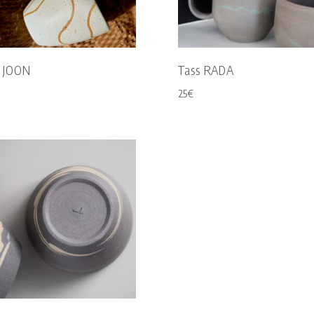
s JOON
Tass RADA
25
€