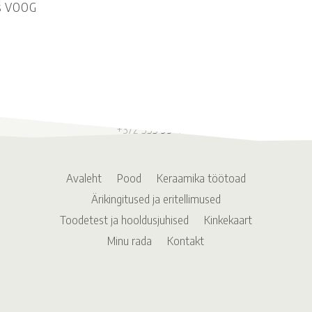
s VOOG
info@radakeraamika.ee
+372 555 99 484
Avaleht
Pood
Keraamika töötoad
Ärikingitused ja eritellimused
Toodetest ja hooldusjuhised
Kinkekaart
Minu rada
Kontakt