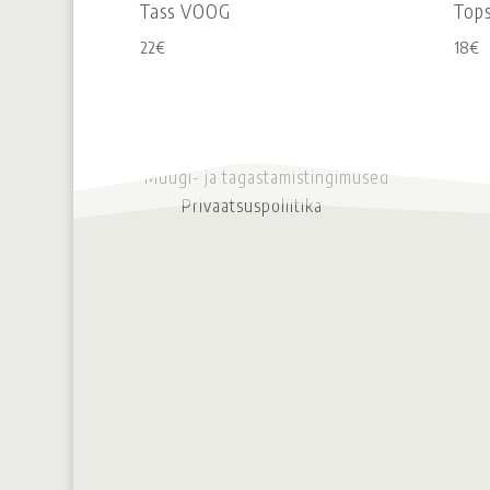
Tass VOOG
Top
22
€
18
€
Müügi- ja tagastamistingimused
Privaatsuspoliitika