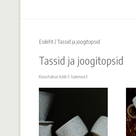
Esileht
/ Tassid ja joogitopsid
Tassid ja joogitopsid
Kuvatakse kõik 5 tulemust