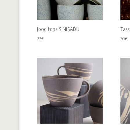
Joogitops SINISADU
Tas
22
€
30
€